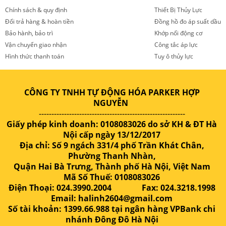
Chính sách & quy định
Thiết Bị Thủy Lực
Đổi trả hàng & hoàn tiền
Đồng hồ đo áp suất dầu
Bảo hành, bảo trì
Khớp nối động cơ
Vận chuyển giao nhận
Công tắc áp lực
Hình thức thanh toán
Tuy ô thủy lực
CÔNG TY TNHH TỰ ĐỘNG HÓA PARKER HỢP
NGUYỄN
----------------------------------------------------------
Giấy phép kinh doanh: 0108083026 do sở KH & ĐT Hà
Nội cấp ngày 13/12/2017
Địa chỉ: Số 9 ngách 331/4 phố Trần Khát Chân,
Phường Thanh Nhàn,
Quận Hai Bà Trưng, Thành phố Hà Nội, Việt Nam
Mã Số Thuế: 0108083026
Điện Thoại: 024.3990.2004 Fax: 024.3218.1998
Email: halinh2604@gmail.com
Số tài khoản: 1399.66.988 tại ngân hàng VPBank chi
nhánh Đông Đô Hà Nội