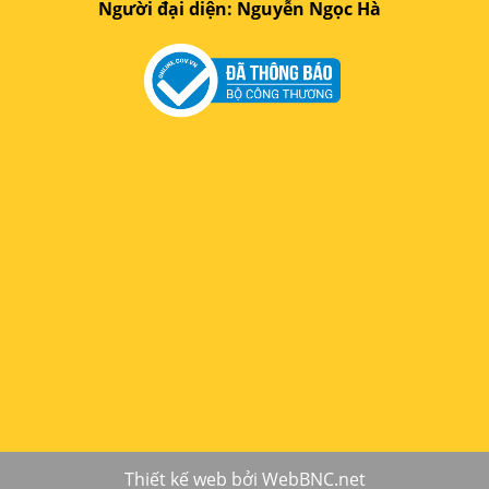
Người đại diện: Nguyễn Ngọc Hà
Thiết kế web
bởi
WebBNC.net