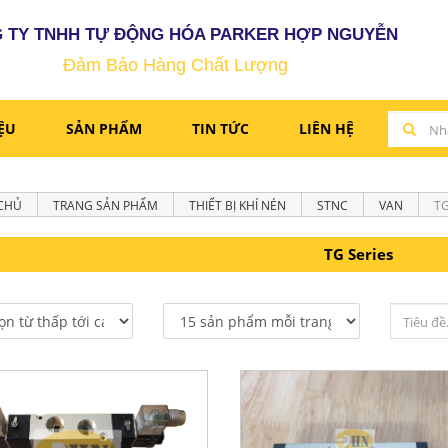
 TY TNHH TỰ ĐỘNG HÓA PARKER HỢP NGUYỄN
Đảm Bảo Hàng Chất Lượng
IỆU
SẢN PHẨM
TIN TỨC
LIÊN HỆ
CHỦ
TRANG SẢN PHẨM
THIẾT BỊ KHÍ NÉN
STNC
VAN
TG
TG Series