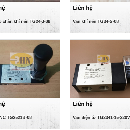
hệ
Liên hệ
p chân khí nén TG24-J-08
Van khí nén TG34-S-08
hệ
Liên hệ
NC TG2521B-08
Van điện từ TG2341-15-220V