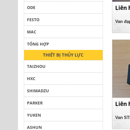
Liên 
ODE
FESTO
Van đạ
MAC
TỔNG HỢP
THIẾT BỊ THỦY LỰC
TAIZHOU
HXC
SHIMADZU
PARKER
Liên 
YUKEN
Van ST
ASHUN