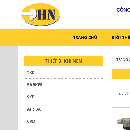
CÔNG
TRANG CHỦ
GIỚI TH
TRANG 
THIẾT BỊ KHÍ NÉN
TKC
PARKER
SKP
AIRTAC
CKD