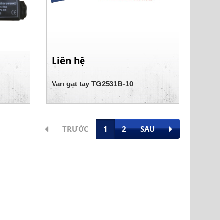
Liên hệ
Van gạt tay TG2531B-10
TRƯỚC
1
2
SAU