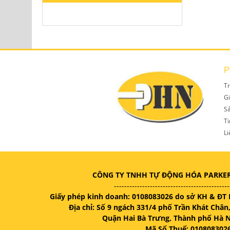
P
T
Gi
S
Ti
Li
CÔNG TY TNHH TỰ ĐỘNG HÓA PARKE
---------------------------------------------
Giấy phép kinh doanh: 0108083026 do sở KH & ĐT 
Địa chỉ: Số 9 ngách 331/4 phố Trần Khát Châ
Quận Hai Bà Trưng, Thành phố Hà N
Mã Số Thuế: 010808302