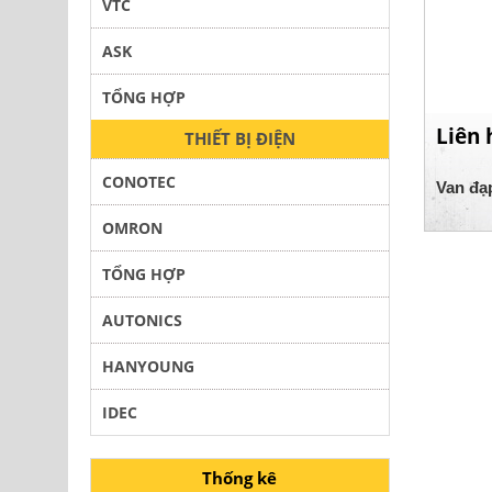
VTC
ASK
TỔNG HỢP
Liên 
THIẾT BỊ ĐIỆN
CONOTEC
Van đạ
OMRON
TỔNG HỢP
AUTONICS
HANYOUNG
IDEC
Thống kê