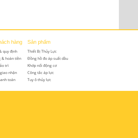
hách hàng
Sản phẩm
& quy định
Thiết Bị Thủy Lực
g & hoàn tiền
Đồng hồ đo áp suất dầu
ảo trì
Khớp nối động cơ
 giao nhận
Công tắc áp lực
hanh toán
Tuy ô thủy lực