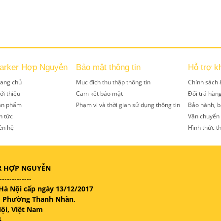
arker Hợp Nguyễn
Bảo mật thông tin
Hỗ trợ k
rang chủ
Mục đích thu thập thông tin
Chính sách 
ới thiệu
Cam kết bảo mật
Đổi trả hàn
ản phẩm
Phạm vi và thời gian sử dụng thông tin
Bảo hành, b
n tức
Vận chuyển
ên hệ
Hình thức t
R HỢP NGUYỄN
-------------
Hà Nội cấp ngày 13/12/2017
n, Phường Thanh Nhàn,
ội, Việt Nam
6