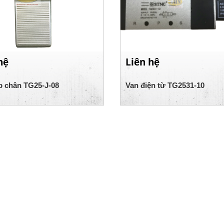
hệ
Liên hệ
p chân TG25-J-08
Van điện từ TG2531-10