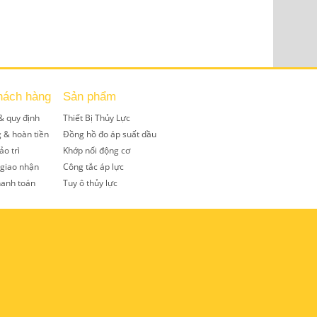
hách hàng
Sản phẩm
& quy định
Thiết Bị Thủy Lực
g & hoàn tiền
Đồng hồ đo áp suất dầu
ảo trì
Khớp nối động cơ
 giao nhận
Công tắc áp lực
hanh toán
Tuy ô thủy lực