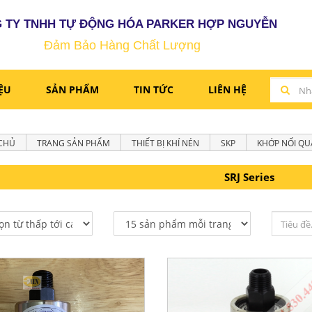
 TY TNHH TỰ ĐỘNG HÓA PARKER HỢP NGUYỄN
Đảm Bảo Hàng Chất Lượng
IỆU
SẢN PHẨM
TIN TỨC
LIÊN HỆ
CHỦ
TRANG SẢN PHẨM
THIẾT BỊ KHÍ NÉN
SKP
KHỚP NỐI QU
SRJ Series