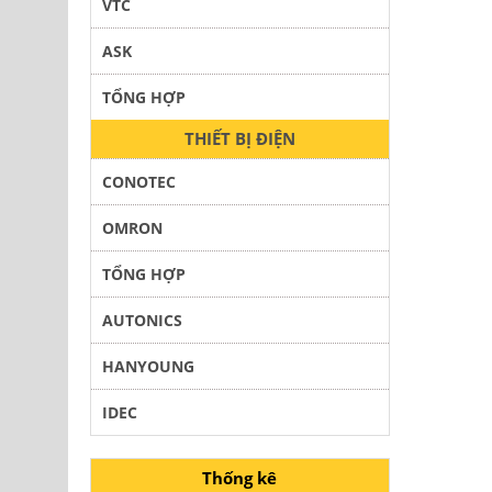
VTC
ASK
TỔNG HỢP
THIẾT BỊ ĐIỆN
CONOTEC
OMRON
TỔNG HỢP
AUTONICS
HANYOUNG
IDEC
Thống kê