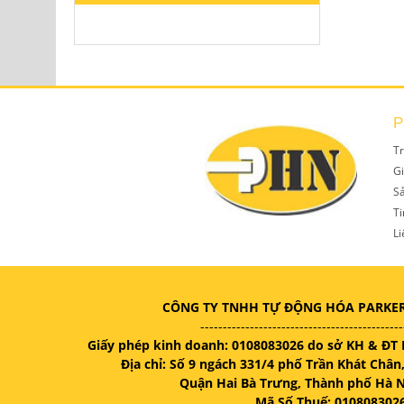
P
T
Gi
S
Ti
Li
CÔNG TY TNHH TỰ ĐỘNG HÓA PARKE
---------------------------------------------
Giấy phép kinh doanh: 0108083026 do sở KH & ĐT 
Địa chỉ: Số 9 ngách 331/4 phố Trần Khát Châ
Quận Hai Bà Trưng, Thành phố Hà N
Mã Số Thuế: 010808302