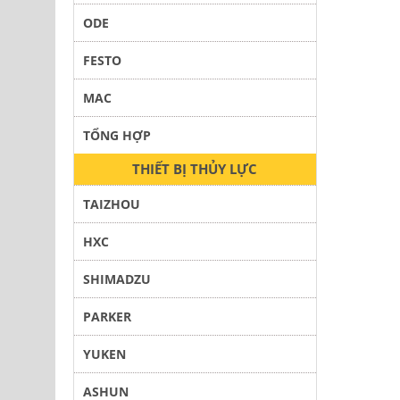
ODE
FESTO
MAC
TỔNG HỢP
THIẾT BỊ THỦY LỰC
TAIZHOU
HXC
SHIMADZU
PARKER
YUKEN
ASHUN