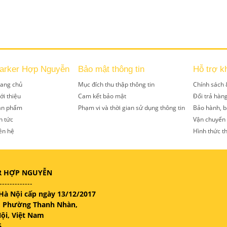
arker Hợp Nguyễn
Bảo mật thông tin
Hỗ trợ k
rang chủ
Mục đích thu thập thông tin
Chính sách 
ới thiệu
Cam kết bảo mật
Đổi trả hàn
ản phẩm
Phạm vi và thời gian sử dụng thông tin
Bảo hành, b
n tức
Vận chuyển
ên hệ
Hình thức t
R HỢP NGUYỄN
-------------
Hà Nội cấp ngày 13/12/2017
n, Phường Thanh Nhàn,
ội, Việt Nam
6