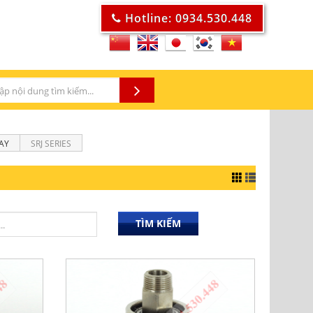
Hotline: 0934.530.448
AY
SRJ SERIES
TÌM KIẾM