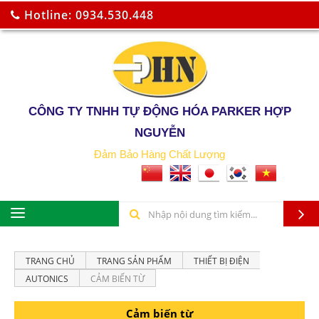
Hotline: 0934.530.448
CÔNG TY TNHH TỰ ĐỘNG HÓA PARKER HỢP
NGUYỄN
Đảm Bảo Hàng Chất Lượng
TRANG CHỦ
TRANG SẢN PHẨM
THIẾT BỊ ĐIỆN
AUTONICS
CẢM BIẾN TỪ
Cảm biến từ