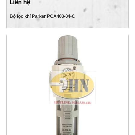
Liên hệ
Bộ lọc khí Parker PCA403-04-C