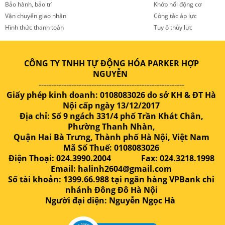
Bảo hành, bảo trì
Khớp nối động cơ
Vận chuyển giao nhận
Công tắc áp lực
Hình thức thanh toán
Tuy ô thủy lực
CÔNG TY TNHH TỰ ĐỘNG HÓA PARKER HỢP
NGUYỄN
----------------------------------------------------------
Giấy phép kinh doanh: 0108083026 do sở KH & ĐT Hà
Nội cấp ngày 13/12/2017
Địa chỉ: Số 9 ngách 331/4 phố Trần Khát Chân,
Phường Thanh Nhàn,
Quận Hai Bà Trưng, Thành phố Hà Nội, Việt Nam
Mã Số Thuế: 0108083026
Điện Thoại: 024.3990.2004 Fax: 024.3218.1998
Email: halinh2604@gmail.com
Số tài khoản: 1399.66.988 tại ngân hàng VPBank chi
nhánh Đông Đô Hà Nội
Người đại diện: Nguyễn Ngọc Hà