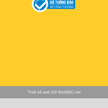
Thiết kế web
bởi
WebBNC.net