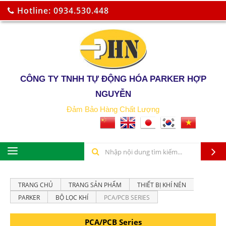
Hotline: 0934.530.448
CÔNG TY TNHH TỰ ĐỘNG HÓA PARKER HỢP
NGUYỄN
Đảm Bảo Hàng Chất Lượng
TRANG CHỦ
TRANG SẢN PHẨM
THIẾT BỊ KHÍ NÉN
PARKER
BỘ LỌC KHÍ
PCA/PCB SERIES
PCA/PCB Series