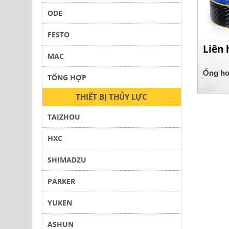
ODE
FESTO
Liên 
MAC
Ống hơi
TỔNG HỢP
THIẾT BỊ THỦY LỰC
TAIZHOU
HXC
SHIMADZU
PARKER
YUKEN
ASHUN