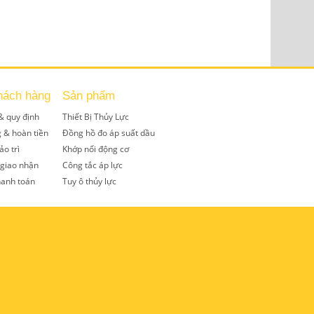
hách hàng
Sản phẩm
& quy định
Thiết Bị Thủy Lực
g & hoàn tiền
Đồng hồ đo áp suất dầu
ảo trì
Khớp nối động cơ
 giao nhận
Công tắc áp lực
hanh toán
Tuy ô thủy lực