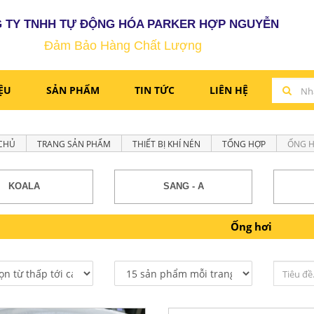
 TY TNHH TỰ ĐỘNG HÓA PARKER HỢP NGUYỄN
Đảm Bảo Hàng Chất Lượng
IỆU
SẢN PHẨM
TIN TỨC
LIÊN HỆ
CHỦ
TRANG SẢN PHẨM
THIẾT BỊ KHÍ NÉN
TỔNG HỢP
ỐNG H
KOALA
SANG - A
Ống hơi