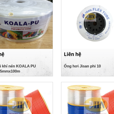
hệ
Liên hệ
i khí nén KOALA PU
Ống hơi Jisan phi 10
5mmx100m