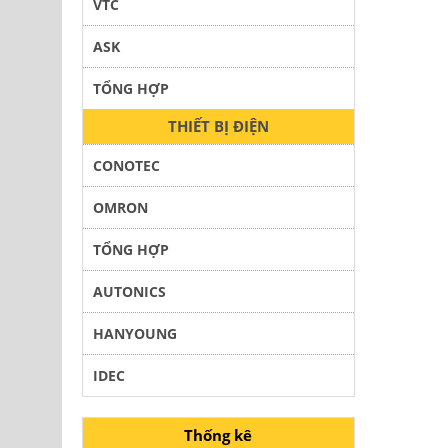
VTC
ASK
TỔNG HỢP
THIẾT BỊ ĐIỆN
CONOTEC
OMRON
TỔNG HỢP
AUTONICS
HANYOUNG
IDEC
Thống kê