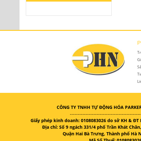
P
T
Gi
S
Ti
Li
CÔNG TY TNHH TỰ ĐỘNG HÓA PARKE
---------------------------------------------
Giấy phép kinh doanh: 0108083026 do sở KH & ĐT 
Địa chỉ: Số 9 ngách 331/4 phố Trần Khát Châ
Quận Hai Bà Trưng, Thành phố Hà N
Mã Số Thuế: 010808302