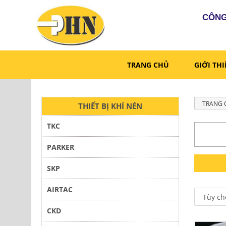
CÔNG
TRANG CHỦ
GIỚI TH
TRANG 
THIẾT BỊ KHÍ NÉN
TKC
PARKER
SKP
AIRTAC
CKD