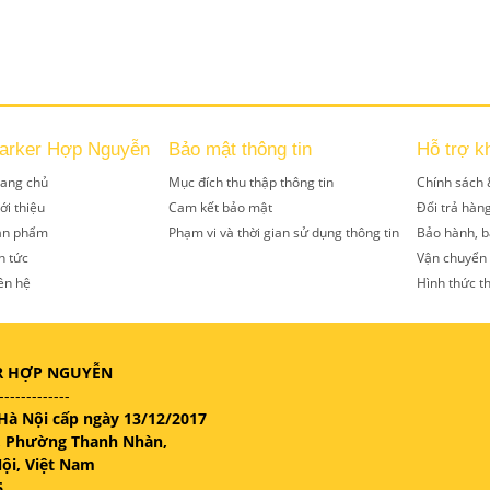
arker Hợp Nguyễn
Bảo mật thông tin
Hỗ trợ k
rang chủ
Mục đích thu thập thông tin
Chính sách 
ới thiệu
Cam kết bảo mật
Đổi trả hàn
ản phẩm
Phạm vi và thời gian sử dụng thông tin
Bảo hành, b
n tức
Vận chuyển
ên hệ
Hình thức t
R HỢP NGUYỄN
-------------
Hà Nội cấp ngày 13/12/2017
n, Phường Thanh Nhàn,
ội, Việt Nam
6