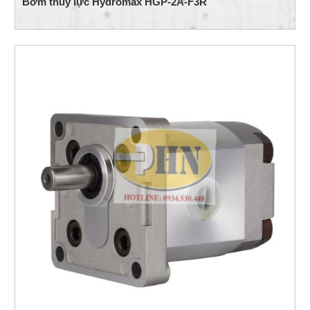
Bơm thủy lực Hydromax HGP-2A-F3R