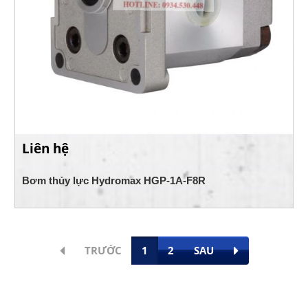
Liên hệ
Bơm thủy lực Hydromax HGP-1A-F8R
TRƯỚC
1
2
SAU