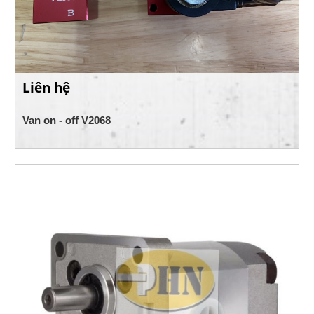
Liên hệ
Van on - off V2068