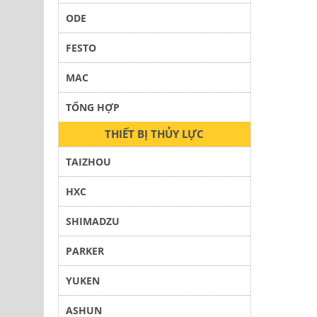
ODE
FESTO
MAC
TỔNG HỢP
THIẾT BỊ THỦY LỰC
TAIZHOU
HXC
SHIMADZU
PARKER
YUKEN
ASHUN