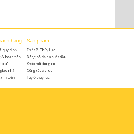
hách hàng
Sản phẩm
& quy định
Thiết Bị Thủy Lực
g & hoàn tiền
Đồng hồ đo áp suất dầu
ảo trì
Khớp nối động cơ
 giao nhận
Công tắc áp lực
hanh toán
Tuy ô thủy lực