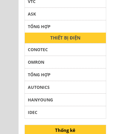
VTC
ASK
TỔNG HỢP
THIẾT BỊ ĐIỆN
CONOTEC
OMRON
TỔNG HỢP
AUTONICS
HANYOUNG
IDEC
Thống kê