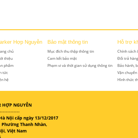
arker Hợp Nguyễn
Bảo mật thông tin
Hỗ trợ k
rang chủ
Mục đích thu thập thông tin
Chính sách 
ới thiệu
Cam kết bảo mật
Đổi trả hàn
ản phẩm
Phạm vi và thời gian sử dụng thông tin
Bảo hành, b
n tức
Vận chuyển
ên hệ
Hình thức t
R HỢP NGUYỄN
-------------
Hà Nội cấp ngày 13/12/2017
n, Phường Thanh Nhàn,
ội, Việt Nam
6