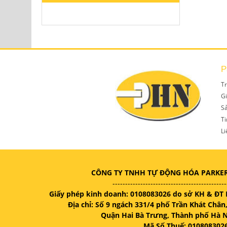
P
T
Gi
S
Ti
Li
CÔNG TY TNHH TỰ ĐỘNG HÓA PARKE
---------------------------------------------
Giấy phép kinh doanh: 0108083026 do sở KH & ĐT 
Địa chỉ: Số 9 ngách 331/4 phố Trần Khát Châ
Quận Hai Bà Trưng, Thành phố Hà N
Mã Số Thuế: 010808302