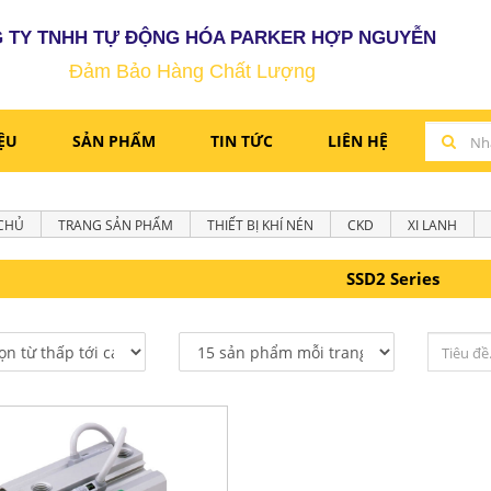
 TY TNHH TỰ ĐỘNG HÓA PARKER HỢP NGUYỄN
Đảm Bảo Hàng Chất Lượng
IỆU
SẢN PHẨM
TIN TỨC
LIÊN HỆ
CHỦ
TRANG SẢN PHẨM
THIẾT BỊ KHÍ NÉN
CKD
XI LANH
SSD2 Series