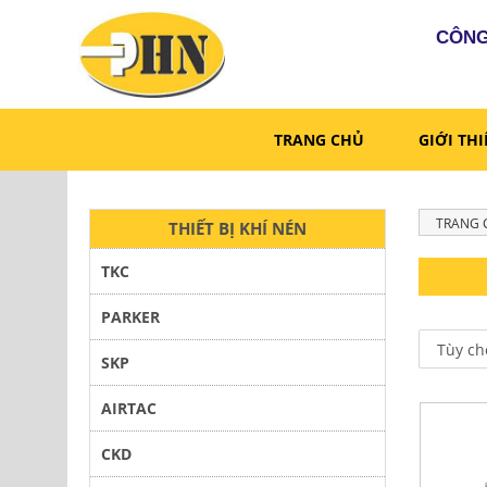
CÔNG
TRANG CHỦ
GIỚI TH
TRANG 
THIẾT BỊ KHÍ NÉN
TKC
PARKER
SKP
AIRTAC
CKD